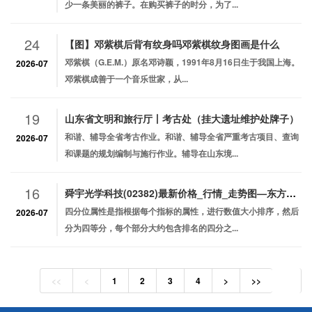
少一条美丽的裤子。在购买裤子的时分，为了...
24
【图】邓紫棋后背有纹身吗邓紫棋纹身图画是什么
邓紫棋（G.E.M.）原名邓诗颖，1991年8月16日生于我国上海。
2026-07
邓紫棋成善于一个音乐世家，从...
19
山东省文明和旅行厅丨​考古处（挂大遗址维护处牌子）
和谐、辅导全省考古作业。和谐、辅导全省严重考古项目、查询
2026-07
和课题的规划编制与施行作业。辅导在山东境...
16
舜宇光学科技(02382)最新价格_行情_走势图—东方财富网
四分位属性是指根据每个指标的属性，进行数值大小排序，然后
2026-07
分为四等分，每个部分大约包含排名的四分之...
<<
<
1
2
3
4
>
>>