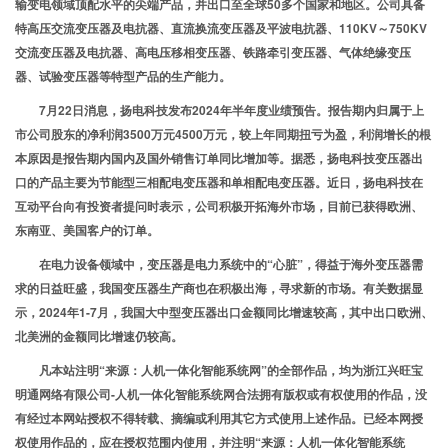
输变电领域顶配水平的尖端产品，并出口至全球50多个国家和地区。公司具备
特高压交流变压器及电抗器、直流换流变压器及平波电抗器、110KV～750KV
交流变压器及电抗器、高电压移相变压器、铁路牵引变压器、气体绝缘变压
器、试验变压器等特型产品的生产能力。
7月22日消息，扬电科技发布2024年半年度业绩预告。报告期内归属于上
市公司股东的净利润3500万元4500万元，较上年同期扭亏为盈，利润增长的根
本原因是报告期内国内及国外销售订单同比增加等。据悉，扬电科技变压器出
口的产品主要为节能型三相配电变压器和单相配电变压器。近日，扬电科技在
互动平台向有投资者提问时表示，公司积极开拓海外市场，目前已获得欧洲、
东南亚、美国客户的订单。
在电力设备领域中，变压器是电力系统中的“心脏”，得益于海外变压器需
求的日益旺盛，我国变压器生产商也在积极出海，寻求新的市场。有关数据显
示，2024年1-7月，我国大中型变压器出口金额同比增速较高，其中出口欧洲、
北美洲的金额同比增速仍较高。
凡本站注明“来源：人机一体化智能系统网”的全部作品，均为浙江兴旺宝
明通网络有限公司-人机一体化智能系统网合法拥有版权或有权使用的作品，没
有经过本网站授权不得转载、摘编或利用其它方式使用上述作品。已经本网授
权使用作品的，应在授权范围内使用，并注明“来源：人机一体化智能系统