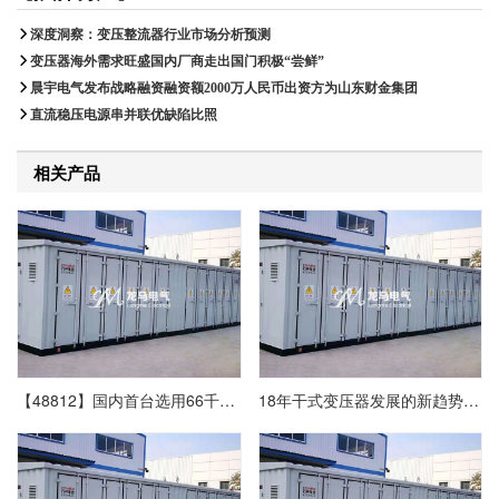
深度洞察：变压整流器行业市场分析预测
变压器海外需求旺盛国内厂商走出国门积极“尝鲜”
晨宇电气发布战略融资融资额2000万人民币出资方为山东财金集团
直流稳压电源串并联优缺陷比照
相关产品
【48812】国内首台选用66千伏干式变压器陆优势电机组并网成功
18年干式变压器发展的新趋势及前景分析占比提升显著