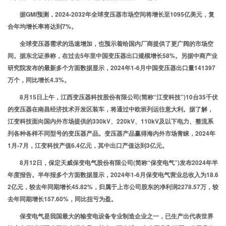
据GMI预测，2024-2032年全球变压器市场空间将增长至1095亿美元，复
合年均增长率将达到7%。
全球变压器需求的迅速增加，也预示着给国内厂商提供了更广阔的市场空
间。据东北证券称，在过去5年里中国变压器出口规模增长58%。另据中商产业
研究院发布的最新多个方面数据显示，2024年1-6月中国变压器出口量141397
万个，同比增长4.3%。
8月15日上午，江西变压器科技股份有限公司(简称“江变科技”)10台35千伏
的变压器在南昌经济技术开发区装车，将通过中欧班列运往意大利。据了解，
江变科技面向国内外市场提供的330kV、220kV、110kV及以下电力、整流系
列各种各样不同型号的变压器产品。变压器产品赢得海内外市场青睐，2024年
1月-7月，江变科技产值6.4亿元，其中出口产值达到3亿元。
8月12日，保定天威保变电气股份有限公司(简称“保变电气”)发布2024年半
年度报告。半年报多个方面数据显示，2024年1-6月保变电气营业总收入为18.6
2亿元，较去年同期增长45.82%，归属于上市公司股东的净利润2278.57万，较
去年同期增长157.60%，同比扭亏为盈。
保变电气是我国最大的输变电设备专业制造企业之一，已生产出代表世界